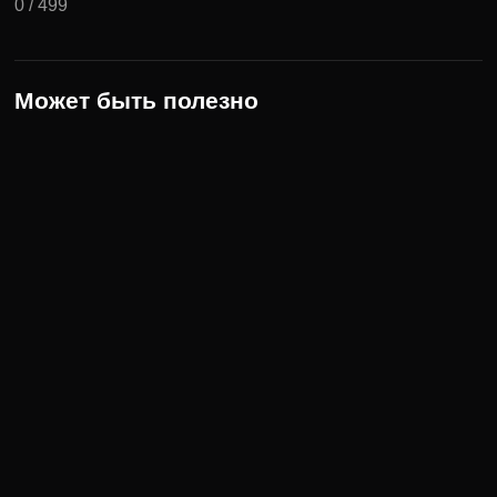
0
/
499
Может быть полезно
8 сезон 1 серия
Первая серия восьмого сезона “Доктора Хауса” начинается с
судебного заседания. Главный герой, подсудимый,