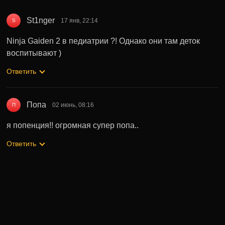
St1nger
17 янв, 22:14
S
Ninja Gaiden 2 в педиатрии ?! Однако они там деток
воспитывают )
Ответить
Попа
02 июнь, 08:16
П
я попенция!! огромная супер попа..
Ответить
Может быть полезно